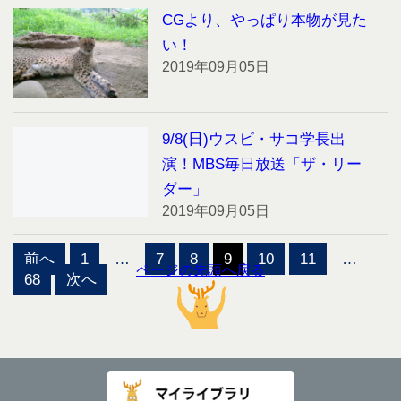
CGより、やっぱり本物が見た
い！
2019年09月05日
9/8(日)ウスビ・サコ学長出
演！MBS毎日放送「ザ・リー
ダー」
2019年09月05日
投
前へ
1
…
7
8
9
10
11
…
稿
ページの先頭へ戻る
68
次へ
の
ペ
ー
ジ
送