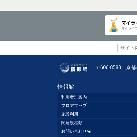
サ
イ
ト
内
〒606-8588 
検
索:
情報館
利用者別案内
フロアマップ
施設利用
関連規程類
お問い合わせ先