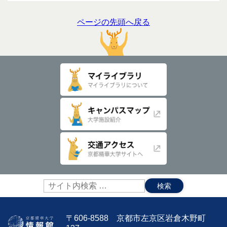
ページの先頭へ戻る
サ
イ
ト
内
〒606-8588 京都市左京区岩倉木野町
検