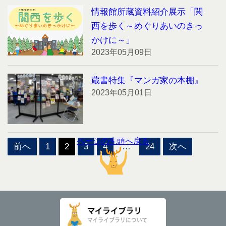
情報館所蔵資料紹介展示「関
西を歩く～めぐりあいのきっ
かけに～」
2023年05月09日
蔵書特集『マンガ家の本棚』
2023年05月01日
投
ページの先頭へ戻る
前へ
1
2
3
4
…
24
次へ
稿
の
ペ
ー
ジ
送