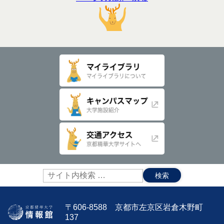
サ
イ
ト
内
〒606-8588 京都市左京区岩倉木野町
検
137
索: