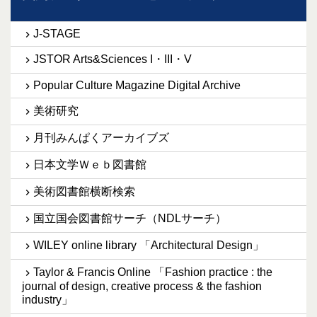
J-STAGE
JSTOR Arts&Sciences I・III・V
Popular Culture Magazine Digital Archive
美術研究
月刊みんぱくアーカイブズ
日本文学Ｗｅｂ図書館
美術図書館横断検索
国立国会図書館サーチ（NDLサーチ）
WILEY online library 「Architectural Design」
Taylor & Francis Online 「Fashion practice : the
journal of design, creative process & the fashion
industry」