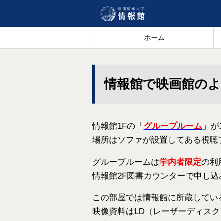
ホーム
情報館で映画館の
情報館1Fの「
グループルーム
」が
場所はソファが設置してある視聴
グループルームは
学内者限定
の利
情報館2F図書カウンターで申し
この部屋では情報館に所蔵してい
映像資料はLD（レーザーディスク