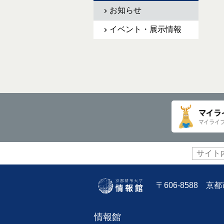
お知らせ
イベント・展示情報
サ
イ
ト
内
〒606-8588 
検
索:
情報館