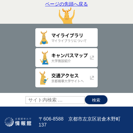
ページの先頭へ戻る
サ
イ
ト
内
〒606-8588 京都市左京区岩倉木野町
検
137
索: