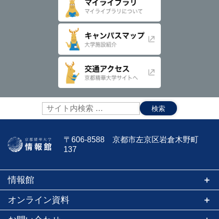
送
り
サ
イ
ト
内
〒606-8588 京都市左京区岩倉木野町
検
137
索:
情報館
オンライン資料