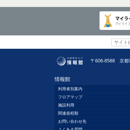
サ
イ
ト
内
〒606-8588 
検
索:
情報館
利用者別案内
フロアマップ
施設利用
関連規程類
お問い合わせ先
よくある質問