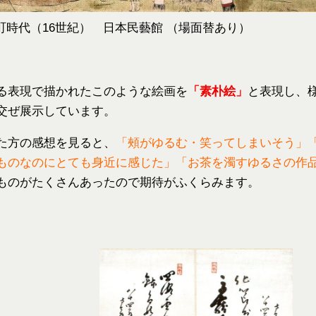
町時代（16世紀） 日本民藝館 （場面替あり）
る表現で描かれたこのような絵画を
「素朴絵」
と表現し、
交ぜ展示しています。
た方の感想を見ると、
「頰がゆるむ・笑ってしまいそう」
ものなのにとても身近に感じた」「お茶を濁すゆるさの作
ものがたくさんあったので期待がふくらみます。