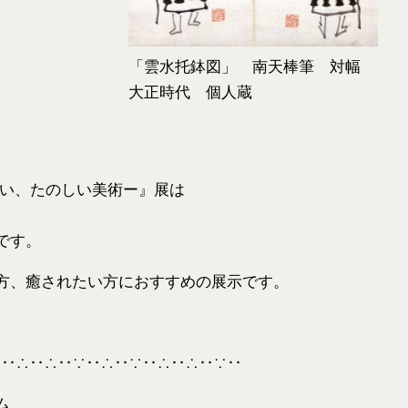
「雲水托鉢図」 南天棒筆 対幅
大正時代 個人蔵
いい、たのしい美術ー』展は
です。
方、癒されたい方におすすめの展示です。
∵‥∴‥∴‥∵‥∴‥∵‥∴‥∴‥∵‥
ム