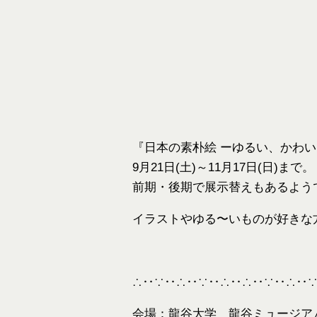
『日本の素朴絵 ーゆるい、かわ
9月21日(土)～11月17日(日)まで。
前期・後期で展示替えもあるよう
イラストやゆる〜いものが好きな
∴‥∵‥∴‥∵‥∴‥∴‥∵‥∴‥
会場：龍谷大学 龍谷ミュージア