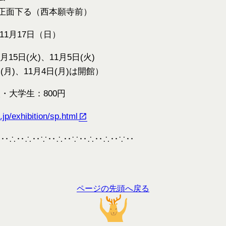
川通正面下る（西本願寺前）
 11月17日（日）
15日(火)、11月5日(火)
(月)、11月4日(月)は開館）
・大学生：800円
jp/exhibition/sp.html
∵‥∴‥∴‥∵‥∴‥∵‥∴‥
∴‥∵‥
ページの先頭へ戻る