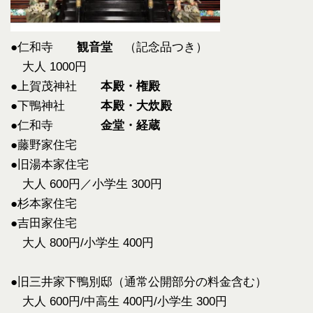
●
仁和寺
観音堂
（記念品つき）
大人 1000円
●
上賀茂神社
本殿・権殿
●
下鴨神社
本殿・大炊殿
●
仁和寺
金堂・経蔵
●
藤野家住宅
●
旧湯本家住宅
大人 600円／小学生 300円
●
杉本家住宅
●
吉田家住宅
大人 800円/小学生 400円
●
旧三井家下鴨別邸（通常公開部分の料金含む）
大人 600円/中高生 400円/小学生 300円