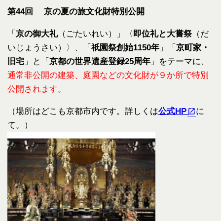
第44回 京の夏の旅文化財特別公開
「
京の御大礼
（ごたいれい）」〈
即位礼と大嘗祭
（
だ
いじょうさい）〉、「
祇園祭創始1150年
」「
京町家・
旧宅
」
と「
京都の世界遺産登録25周年
」をテーマに、
通常非公開の建築、
庭園などの文化財が９か所で特別
公開されます。
（場所はどこも京都市内です。詳しくは
公式HP
に
て。）