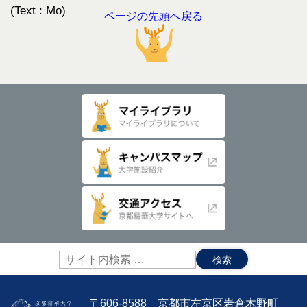
(Text : Mo)
ページの先頭へ戻る
サ
イ
ト
内
〒606-8588 京都市左京区岩倉木野町
検