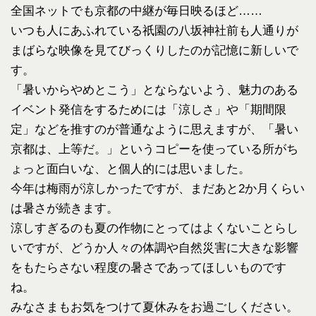
全国ネットでも京都の中継が毎日映るほど……
いつも人にあふれている祇園の八坂神社前も人通りが
まばらな映像
を見てびっくりしたのが記憶に新しいで
す。
「暑いからやめとこう」とならないよう、
魅力のある
イベント発信をするためには「涼しさ」や「期間限
定」
などを推すのが普通なように思えますが、「暑い
京都は、上等だ。
」というコピーを使っている所がち
ょっと面白いな、
と個人的には思いました。
今年は梅雨が涼しかったですが、
まだあと2か月くらい
は暑さが続きます。
涼しすぎるのも夏の作物にとってはよくないことらし
いですが、
どうか人々の体調や自然災害に大きな影響
をもたらさない程度の暑
さであってほしいものです
ね。
みなさまもお気をつけて夏休みをお過ごしください。