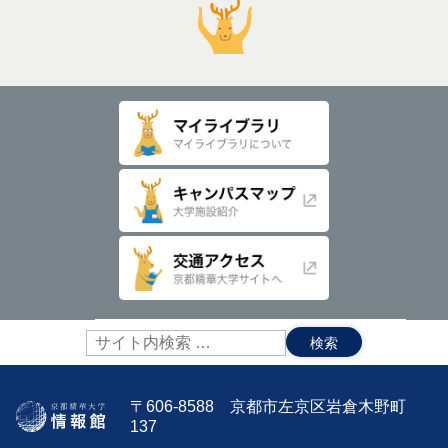
サ
イ
ト
内
〒606-8588 京都市左京区岩倉木野町
検
137
索: