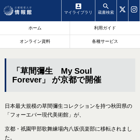
マイ
ライブラリ
蔵書
検索
ホーム
利用ガイド
オンライン資料
各種サービス
「草間彌生 My Soul
Forever」 が京都で開催
日本最大規模の草間彌生コレクションを持つ秋田県の
「フォーエバー現代美術館」が、
京都・祇園甲部歌舞練場内八坂倶楽部に移転されまし
た。