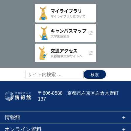
サ
イ
ト
内
〒606-8588 京都市左京区岩倉木野町
検
137
索:
情報館
オンライン資料