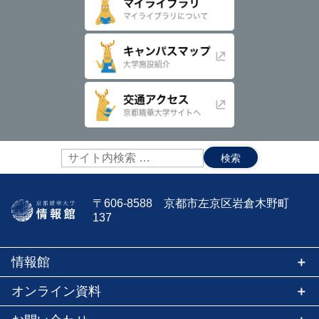
サ
イ
ト
内
〒606-8588 京都市左京区岩倉木野町
検
137
索:
情報館
オンライン資料