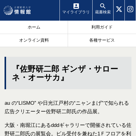
マイ
ライブラリ
蔵書
検索
ホーム
利用ガイド
オンライン資料
各種サービス
『佐野研二郎 ギンザ・サロー
ネ・オーサカ』
au の“LISMO” や日光江戸村の“ニャンまげ”で知られる
広告クリエーター佐野研二郎氏の作品展。
大阪・南堀江にあるdddギャラリーで開催されている佐
野研二郎氏の展覧会。ビル受付を兼ねた1Ｆフロアを利