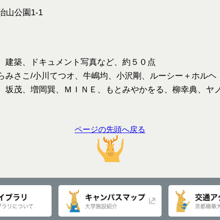
治山公園1-1
、建築、ドキュメント写真など、約５０点
らみさこ/小川てつオ、牛嶋均、小沢剛、ルーシー＋ホルヘ
、坂茂、増岡巽、ＭＩＮＥ、もとみやかをる、柳幸典、ヤ
ページの先頭へ戻る