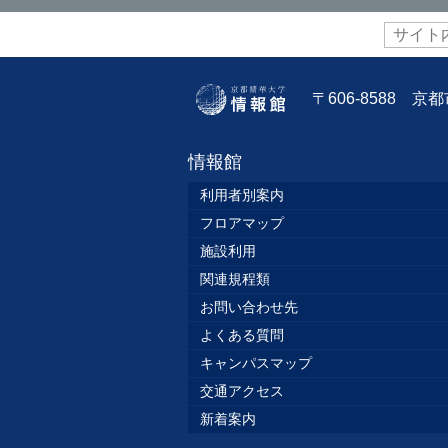
サ
イ
ト
内
〒606-8588 
検
索:
情報館
利用者別案内
フロアマップ
施設利用
関連規程類
お問い合わせ先
よくある質問
キャンパスマップ
交通アクセス
新着案内