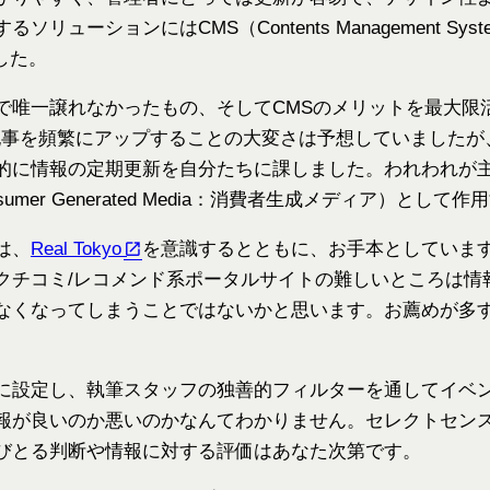
リューションにはCMS（Contents Management S
ました。
で唯一譲れなかったもの、そしてCMSのメリットを最大限
た。記事を頻繁にアップすることの大変さは予想していました
的に情報の定期更新を自分たちに課しました。われわれが
umer Generated Media：消費者生成メディア）とし
は、
Real Tokyo
を意識するとともに、お手本としていま
クチコミ/レコメンド系ポータルサイトの難しいところは情
なくなってしまうことではないかと思います。お薦めが多
に設定し、執筆スタッフの独善的フィルターを通してイベ
報が良いのか悪いのかなんてわかりません。セレクトセン
びとる判断や情報に対する評価はあなた次第です。