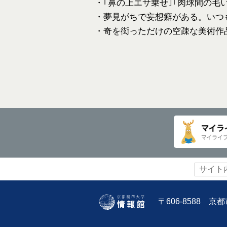
・｢鼻の上エサ乗せ｣｢肉球間の毛
・夢見がちで妄想癖がある。いつ
・奇を衒っただけの空疎な美術作
サ
イ
ト
内
〒606-8588 
検
索: