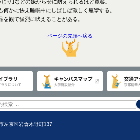
いじり｣などの嫌がらせに耐えられるほど寛容。
も何かに怯え睡眠中にしばしば激しく痙攣する。
品を観て猛烈に吠えることがある。
ページの先頭へ戻る
京都市左京区岩倉木野町137