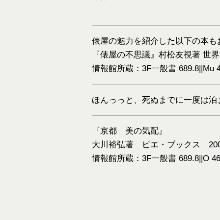
俵屋の魅力を紹介した以下の本も
『俵屋の不思議』村松友視著 世界
情報館所蔵：3F一般書 689.8||Mu 4
ほんっっと、死ぬまでに一
『京都 美の気配』
大川裕弘著 ピエ・ブックス 2007.9 
情報館所蔵：3F一般書 689.8||O 4