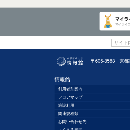
サ
イ
ト
内
〒606-8588 
検
索:
情報館
利用者別案内
フロアマップ
施設利用
関連規程類
お問い合わせ先
よくある質問