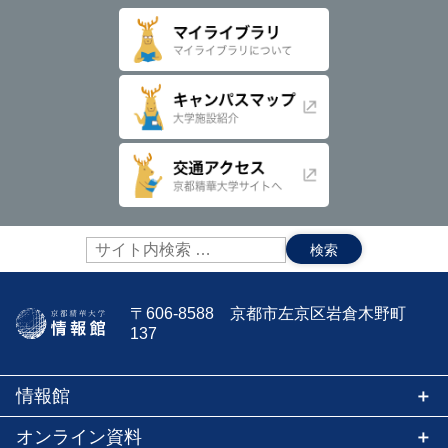
サ
イ
ト
内
〒606-8588 京都市左京区岩倉木野町
検
137
索:
情報館
オンライン資料