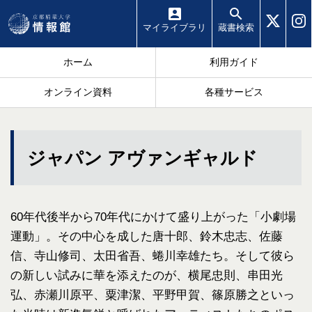
マイ
ライブラリ
蔵書
検索
ホーム
利用ガイド
オンライン資料
各種サービス
ジャパン アヴァンギャルド
60年代後半から70年代にかけて盛り上がった「小劇場
運動」。その中心を成した唐十郎、鈴木忠志、佐藤
信、寺山修司、太田省吾、蜷川幸雄たち。そして彼ら
の新しい試みに華を添えたのが、横尾忠則、串田光
弘、赤瀬川原平、粟津潔、平野甲賀、篠原勝之といっ