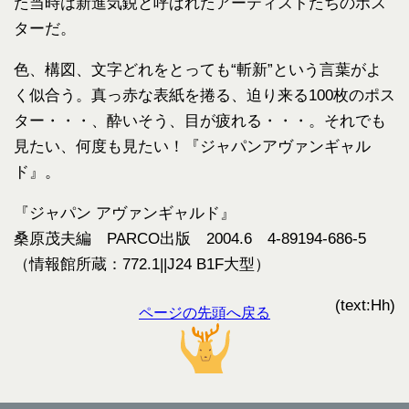
た当時は新進気鋭と呼ばれたアーティストたちのポス
ターだ。
色、構図、文字どれをとっても“斬新”という言葉がよ
く似合う。真っ赤な表紙を捲る、迫り来る100枚のポス
ター・・・、酔いそう、目が疲れる・・・。それでも
見たい、何度も見たい！『ジャパンアヴァンギャル
ド』。
『ジャパン アヴァンギャルド』
桑原茂夫編 PARCO出版 2004.6 4-89194-686-5
（情報館所蔵：772.1||J24 B1F大型）
(text:Hh)
ページの先頭へ戻る