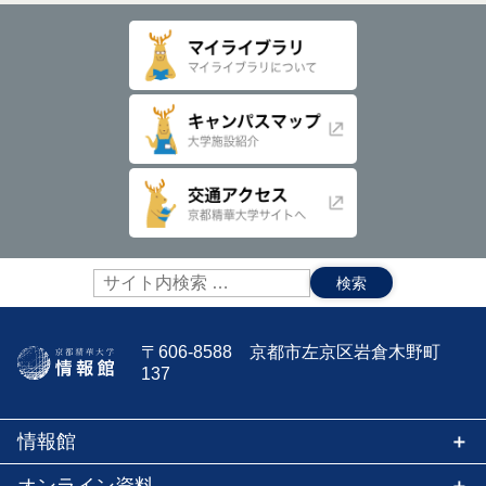
サ
イ
ト
内
〒606-8588 京都市左京区岩倉木野町
検
137
索:
情報館
オンライン資料