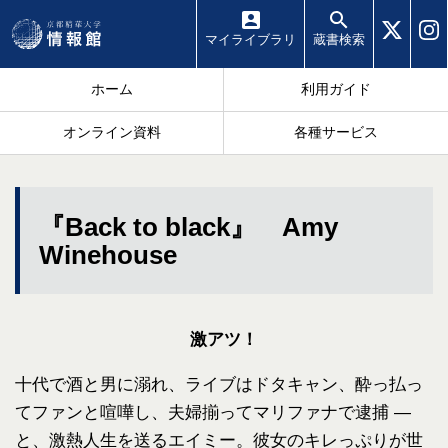
マイ
ライブラリ
蔵書
検索
ホーム
利用ガイド
オンライン資料
各種サービス
『Back to black』 Amy
Winehouse
激アツ！
十代で酒と男に溺れ、ライブはドタキャン、酔っ払っ
てファンと喧嘩し、夫婦揃ってマリファナで逮捕 ―
と、激熱人生を送るエイミー。彼女のキレっぷりが世