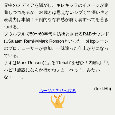
界中のメディアを騒がし、キレキャラのイメージが定
着しつつあるが、24歳とは思えないシブくて深い声と
表現力は本物！圧倒的な存在感が聴く者すべてを惹き
つける。
ソウルフルで50〜60年代を彷彿とさせるR&Bサウンド
にSalaam RemiやMark RonsonといったHipHopシーン
のプロデューサーが参加、一味違った仕上がりになっ
ている。
まずはMark Ronsonによる“Rehab”をぜひ！内容は「リ
ハビリ施設になんか行かねぇよ、ぺっ！」みたい
な・・・。
(text:Hh)
ページの先頭へ戻る