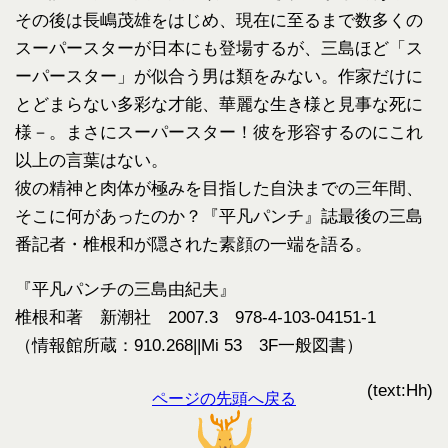
その後は長嶋茂雄をはじめ、現在に至るまで数多くの
スーパースターが日本にも登場するが、三島ほど「ス
ーパースター」が似合う男は類をみない。作家だけに
とどまらない多彩な才能、華麗な生き様と見事な死に
様－。まさにスーパースター！彼を形容するのにこれ
以上の言葉はない。
彼の精神と肉体が極みを目指した自決までの三年間、
そこに何があったのか？『平凡パンチ』誌最後の三島
番記者・椎根和が隠された素顔の一端を語る。
『平凡パンチの三島由紀夫』
椎根和著 新潮社 2007.3 978-4-103-04151-1
（情報館所蔵：910.268||Mi 53 3F一般図書）
(text:Hh)
ページの先頭へ戻る