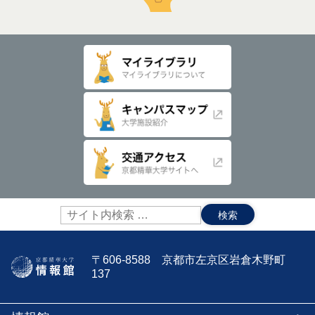
サ
イ
ト
内
〒606-8588 京都市左京区岩倉木野町
検
137
索: