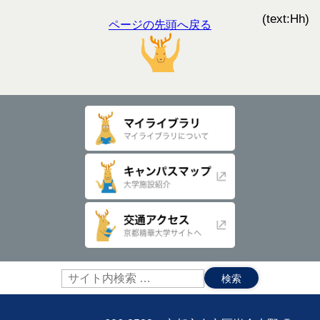
(text:Hh)
ページの先頭へ戻る
サ
イ
ト
内