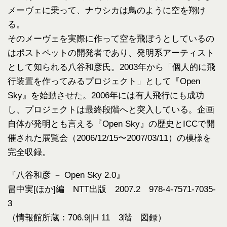
メーヴェに乗って、ナウシカは鳥のように空を翔け
る。
そのメーヴェを実際に作って空を飛ぼうとしているの
はポストペットの開発者であり、発明系アーティスト
として知られる八谷和彦氏。2003年から「個人的に飛
行装置を作ってみるプロジェクト」として『Open
Sky』を始動させた。2006年には有人飛行にも成功
し、プロジェクトは最終段階へと突入している。企画
自体が発明とも言える『Open Sky』の歴史とICCで開
催された展覧会（2006/12/15〜2007/03/11）の模様を
完全収録。
『八谷和彦 － Open Sky 2.0』
畠中実[ほか]編 NTT出版 2007.2 978-4-7571-7035-
3
（情報館所蔵：706.9||H 11 3階 図録）