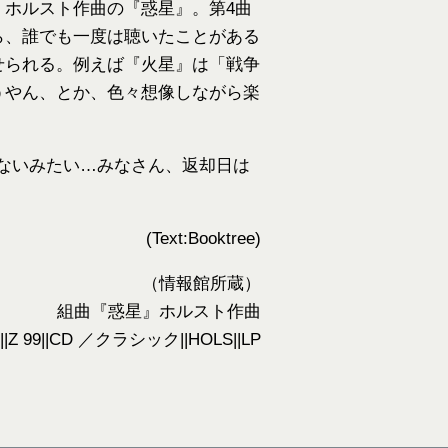
ホルスト作曲の『惑星』。第4曲
ら、誰でも一度は聴いたことがある
せられる。例えば『火星』は「戦争
うやん、とか、色々想像しながら楽
ないみたい…みなさん、返却日は
(Text:Booktree)
（情報館所蔵）
組曲『惑星』ホルスト作曲
Z 99||CD ／クラシック||HOLS||LP