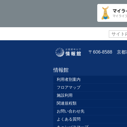
サ
イ
ト
内
〒606-8588 
検
索:
情報館
利用者別案内
フロアマップ
施設利用
関連規程類
お問い合わせ先
よくある質問
キャンパスマップ