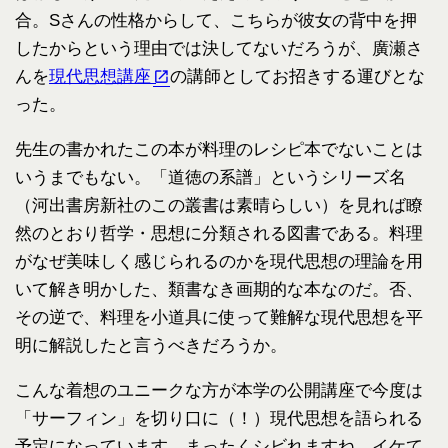
合。Sさんの性格からして、こちらが彼女の背中を押
したからという理由では決してないだろうが、廣瀬さ
んを
現代思想講座
の講師としてお招きする運びとな
った。
先生の書かれたこの本が料理のレシピ本でないことは
いうまでもない。「道徳の系譜」というシリーズ名
（河出書房新社のこの叢書は素晴らしい）を見れば瞭
然のとおり哲学・思想に分類される図書である。料理
がなぜ美味しく感じられるのかを現代思想の理論を用
いて解き明かした、類書なき画期的な本なのだ。否、
その逆で、料理を小道具に使って難解な現代思想を平
明に解説したと言うべきだろうか。
こんな着想のユニークな方が本学の公開講座で今度は
「サーフィン」を切り口に（！）現代思想を語られる
予定になっています。まったくシビれますね。イケて