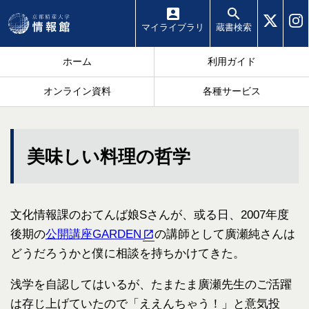
マイ
ライブラリ
蔵書
検索
ホーム
利用ガイド
オンライン資料
各種サービス
美味しい料理の哲学
文化情報課のおてんば娘Sさんが、或る日、2007年度
後期の
公開講座GARDEN
の講師として廣瀬純さんは
どうだろうかと僕に相談を持ちかけてきた。
浅学を自認してはいるが、たまたま廣瀬先生のご活躍
は存じ上げていたので「ええんちゃう！」と意気投