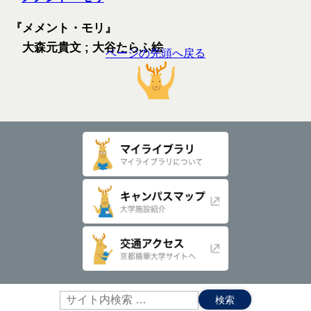
『メメント・モリ』
大森元貴文 ; 大谷たらふ絵
ページの先頭へ戻る
サ
イ