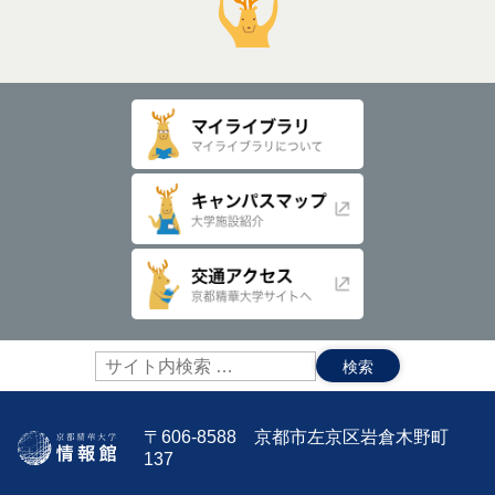
サ
イ
ト
内
〒606-8588 京都市左京区岩倉木野町
検
137
索: