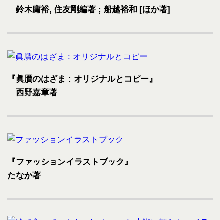
鈴木庸裕, 住友剛編著 ; 船越裕和 [ほか著]
『眞贋のはざま : オリジナルとコピー』
西野嘉章著
『ファッションイラストブック』
たなか著