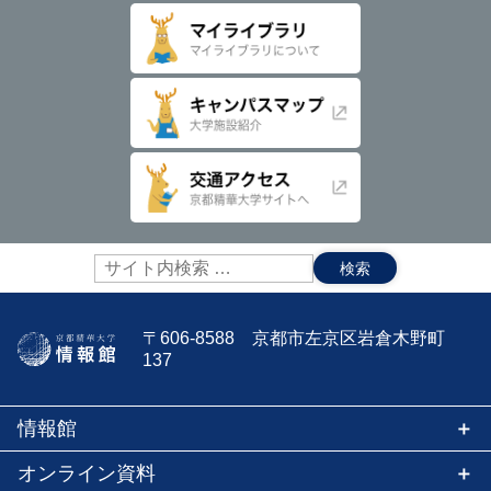
サ
イ
ト
内
〒606-8588 京都市左京区岩倉木野町
検
137
索:
情報館
オンライン資料