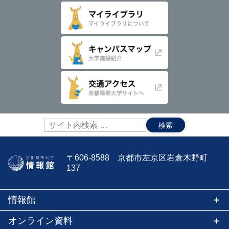
サ
イ
ト
内
〒606-8588 京都市左京区岩倉木野町
検
137
索:
情報館
オンライン資料