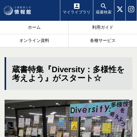
マイ
ライブラリ
蔵書
検索
ホーム
利用ガイド
オンライン資料
各種サービス
蔵書特集『Diversity：多様性を
考えよう』がスタート☆