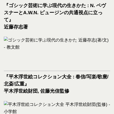
『ゴシック芸術に学ぶ現代の生きかた : N. ペヴ
スナーとA.W.N. ピュージンの共通視点に立っ
て』
近藤存志著
『平木浮世絵コレクション大全 : 春信/写楽/歌麿/
北斎/広重』
平木浮世絵財団, 佐藤光信監修