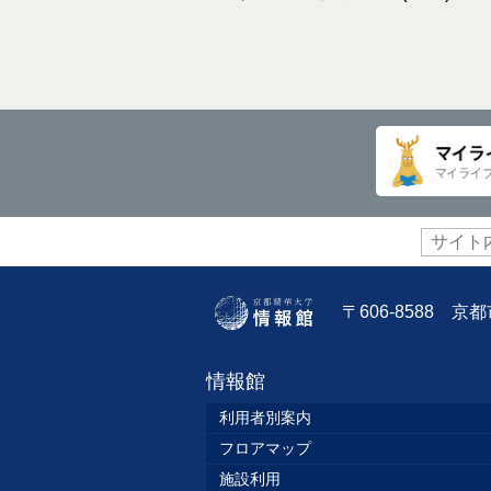
サ
イ
ト
内
〒606-8588 
検
索:
情報館
利用者別案内
フロアマップ
施設利用