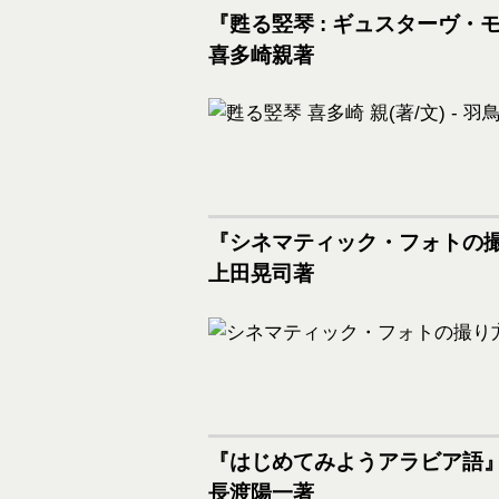
『甦る竪琴 : ギュスターヴ
喜多崎親著
『シネマティック・フォトの撮
上田晃司著
『はじめてみようアラビア語
長渡陽一著