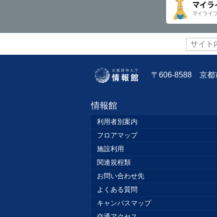
サ
イ
ト
内
〒606-8588 
検
索:
情報館
利用者別案内
フロアマップ
施設利用
関連規程類
お問い合わせ先
よくある質問
キャンパスマップ
交通アクセス