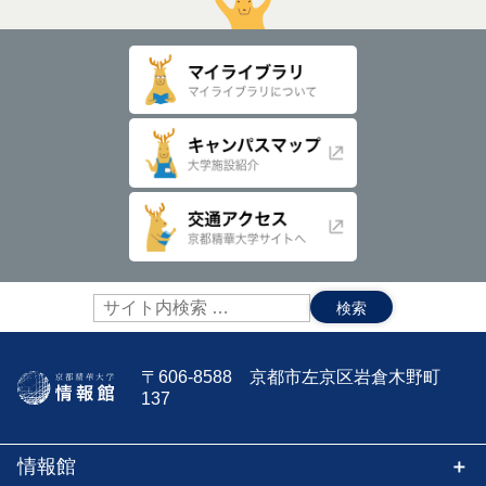
サ
イ
ト
内
〒606-8588 京都市左京区岩倉木野町
検
137
索:
情報館